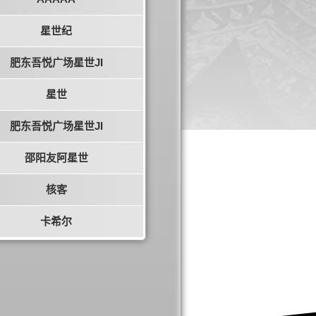
星世纪
肥东吾悦广场星世JI
星世
肥东吾悦广场星世JI
邵阳友阿星世
核客
卡希尔