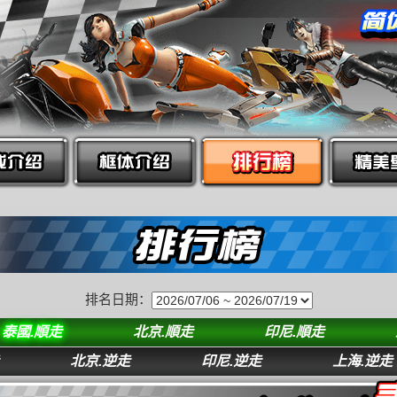
排名日期：
泰國.順走
北京.順走
印尼.順走
北京.逆走
印尼.逆走
上海.逆走